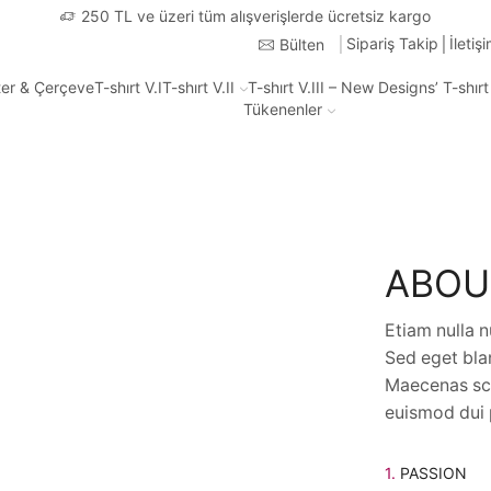
Türk
Sipariş Takip
İletiş
Bülten
ter & Çerçeve
T-shırt V.I
T-shırt V.II
T-shırt V.III – New Designs’ T-shır
Tükenenler
ABOU
Etiam nulla n
Sed eget blan
Maecenas sce
euismod dui p
1.
PASSION