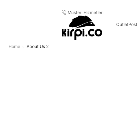
ri tüm alışverişlerde ücretsiz kargo
Müşteri Hizmetleri
Outlet
Pos
Home
About Us 2