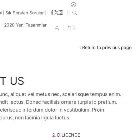
iye'nin Heryerine 2-3 iş günü içinde kargo
im
Sık Sorulan Sorular
t – 2020 Yeni Tasarımlar
0
Return to previous page
T US
unc, aliquet vel metus nec, scelerisque tempus enim.
dit lectus. Donec facilisis ornare turpis id pretium.
lerisque interdum dolor in vestibulum. Proin
urus, non lacinia ligula luctus.
2.
DILIGENCE