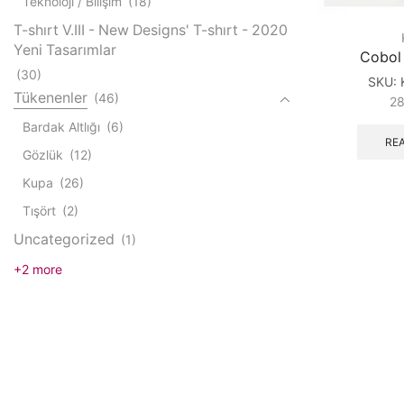
Teknoloji / Bilişim
(18)
T-shırt V.III - New Designs' T-shırt - 2020
Yeni Tasarımlar
Cobol
(30)
SKU:
Tükenenler
(46)
2
Bardak Altlığı
(6)
RE
Gözlük
(12)
Kupa
(26)
Tışört
(2)
Uncategorized
(1)
+2 more