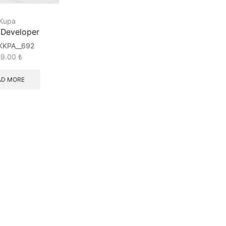
Kupa
 Developer
KKPA__692
89.00
₺
AD MORE