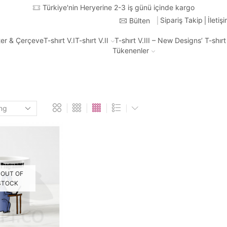
Türkiye'nin Heryerine 2-3 iş günü içinde kargo
Sipariş Takip
İletiş
Bülten
ter & Çerçeve
T-shırt V.I
T-shırt V.II
T-shırt V.III – New Designs’ T-shır
Tükenenler
OUT OF
STOCK