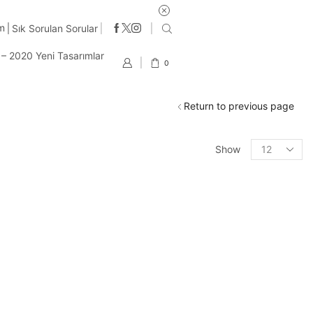
im
Sık Sorulan Sorular
t – 2020 Yeni Tasarımlar
0
Return to previous page
Products
Show
per
page