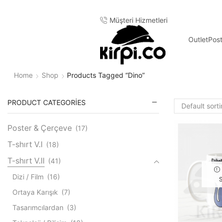
Müşteri Hizmetleri
Outlet
Pos
Home
Shop
Products Tagged “dino”
PRODUCT CATEGORIES
Poster & Çerçeve
(17)
T-shırt V.I
(18)
T-shırt V.II
(41)
Dizi / Film
(16)
Ortaya Karışık
(7)
Tasarımcılardan
(3)