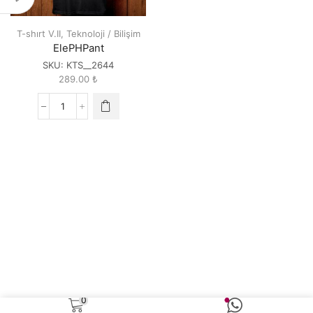
T-shırt V.II
,
Teknoloji / Bilişim
ElePHPant
SKU:
KTS__2644
289.00
₺
ElePHPant
quantity
0