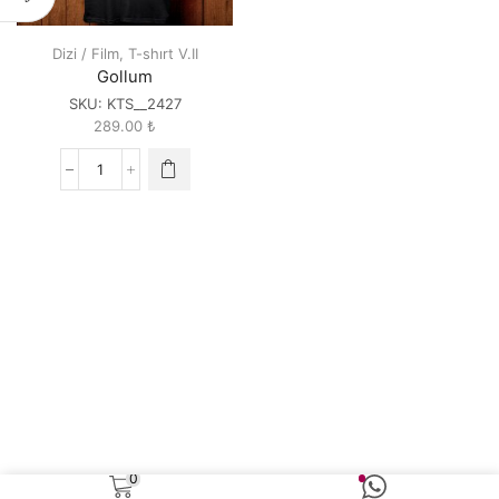
Dizi / Film
,
T-shırt V.II
Gollum
SKU:
KTS__2427
289.00
₺
Gollum
quantity
0