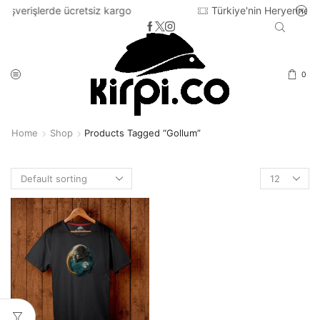
retsiz kargo
Türkiye'nin Heryerine 2-3 iş günü içinde
0
Home
Shop
Products Tagged “gollum”
Products
per
page