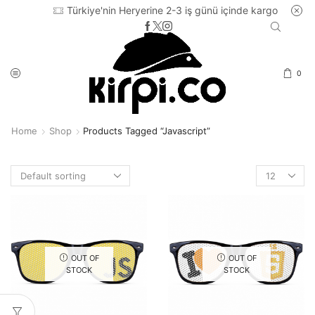
Türkiye'nin Heryerine 2-3 iş günü içinde kargo
0
Home
Shop
Products Tagged “javascript”
Products
per
page
OUT OF
OUT OF
STOCK
STOCK