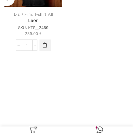
Dizi / Film
,
T-shırt V.II
Leon
SKU:
KTS__2469
289.00
₺
Leon
quantity
0