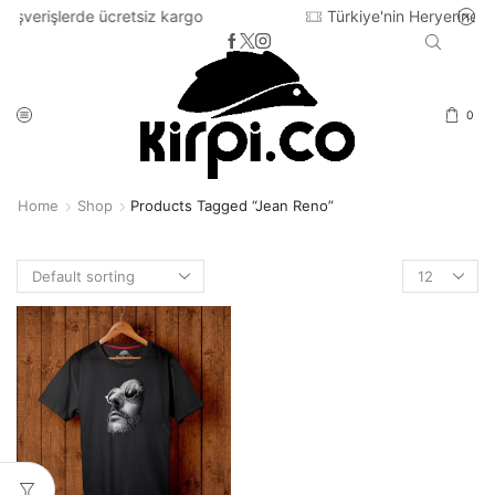
retsiz kargo
Türkiye'nin Heryerine 2-3 iş günü içinde
0
Home
Shop
Products Tagged “jean Reno”
Products
per
page