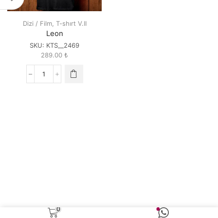
Dizi / Film
,
T-shırt V.II
Leon
SKU:
KTS__2469
289.00
₺
Leon
quantity
0