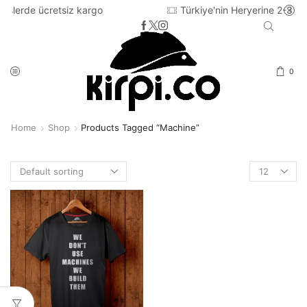
siz kargo
Türkiye'nin Heryerine 2-3 iş günü içinde ka
0
Home
Shop
Products Tagged “machine”
Products
per
page