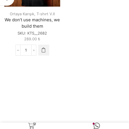
Ortaya Karışık
,
T-shırt V.II
We don’t use machines, we
build them
SKU:
KTS__2682
289.00
₺
We
don't
use
machines,
we
build
them
quantity
0