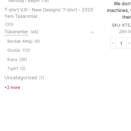
Teknoloji / Bilişim
(18)
We don’
T-shırt V.III - New Designs' T-shırt - 2020
machines, 
Yeni Tasarımlar
the
(30)
SKU:
KTS
Tükenenler
289.
(46)
Bardak Altlığı
(6)
We
Gözlük
(12)
don't
use
Kupa
(26)
mach
Tışört
(2)
we
build
Uncategorized
(1)
them
+2 more
quant