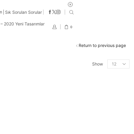
im
Sık Sorulan Sorular
t – 2020 Yeni Tasarımlar
0
Return to previous page
Products
Show
per
page