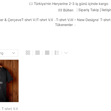
Türkiye'nin Heryerine 2-3 iş günü içinde kargo
Sipariş Takip
İletiş
Bülten
ter & Çerçeve
T-shırt V.I
T-shırt V.II
T-shırt V.III – New Designs’ T-shır
Tükenenler
,
T-shırt V.II