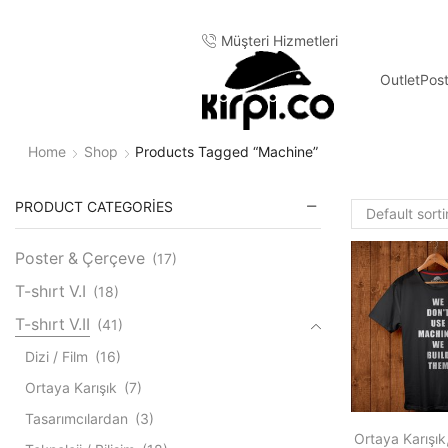
Müşteri Hizmetleri
Outlet
Pos
Home
Shop
Products Tagged “machine”
PRODUCT CATEGORIES
Poster & Çerçeve
(17)
T-shırt V.I
(18)
T-shırt V.II
(41)
Dizi / Film
(16)
Ortaya Karışık
(7)
Tasarımcılardan
(3)
Ortaya Karışık