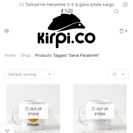
Türkiye'nin Heryerine 2-3 iş günü içinde kargo
0
Home
Shop
Products Tagged “sanal Parabirimi”
Products
per
page
OUT OF
OUT OF
STOCK
STOCK