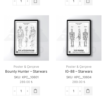
Fotoğraf
AT
Makinesi
AT
Patenti
-
quantity
Starwars
quantity
Poster & Çerçeve
Poster & Çerçeve
Bounty Hunter – Starwars
IG-88 – Starwars
SKU:
KPC__10601
SKU:
KPC__10604
289.00
₺
289.00
₺
Bounty
IG-
Hunter
88
-
-