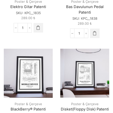
Poster & Çerçeve
Poster & Çerçeve
Elektro Gitar Patenti
Bas Davulunun Pedal
Patenti
SKU:
KPC__1835
289.00
₺
SKU:
KPC__1838
289.00
₺
Elektro
Gitar
Bas
Patenti
Davulunun
quantity
Pedal
Patenti
quantity
Poster & Çerçeve
Poster & Çerçeve
BlackBerry® Patenti
Disket(Floppy Disk) Patenti