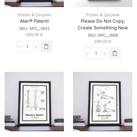
Poster & Çerçeve
Poster & Çerçeve
Atari® Patenti
Please Do Not Copy,
Create Something New
SKU:
KPC__1843
289.00
₺
SKU:
KPC__1668
289.00
₺
Atari®
Patenti
Please
quantity
Do
Not
Copy,
Create
Something
New
quantity