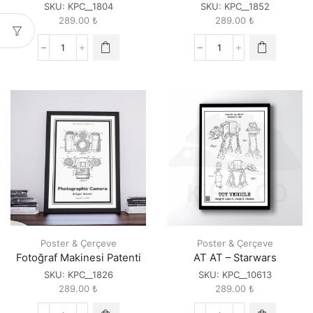
SKU:
KPC__1804
SKU:
KPC__1852
289.00
₺
289.00
₺
BlackBerry®
Disket(Floppy
Patenti
Disk)
quantity
Patenti
quantity
Poster & Çerçeve
Poster & Çerçeve
Fotoğraf Makinesi Patenti
AT AT – Starwars
SKU:
KPC__1826
SKU:
KPC__10613
289.00
₺
289.00
₺