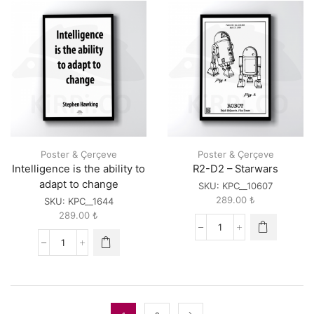
Starwars
Starwars
quantity
quantity
Poster & Çerçeve
Poster & Çerçeve
Intelligence is the ability to
R2-D2 – Starwars
adapt to change
SKU:
KPC__10607
289.00
₺
SKU:
KPC__1644
289.00
₺
R2-
D2
Intelligence
-
is
Starwars
the
quantity
ability
to