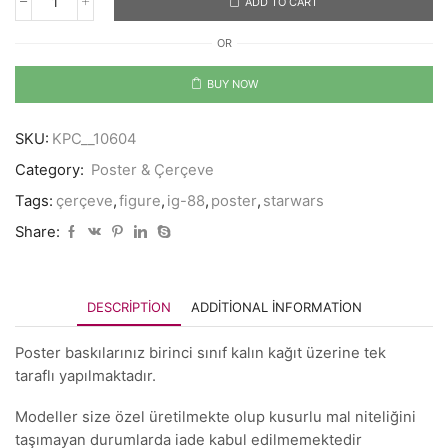
ADD TO CART
IG-
88
OR
-
Starwars
quantity
BUY NOW
SKU:
KPC__10604
Category:
Poster & Çerçeve
Tags:
çerçeve
,
figure
,
ig-88
,
poster
,
starwars
Share:
DESCRIPTION
ADDITIONAL INFORMATION
Poster baskılarınız birinci sınıf kalın kağıt üzerine tek
taraflı yapılmaktadır.
Modeller size özel üretilmekte olup kusurlu mal niteliğini
taşımayan durumlarda iade kabul edilmemektedir