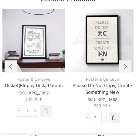
Poster & Çerçeve
Poster & Çerçeve
Disket(Floppy Disk) Patenti
Please Do Not Copy, Create
Something New
SKU:
KPC__1852
289.00
₺
SKU:
KPC__1668
289.00
₺
Disket(Floppy
Disk)
Please
Patenti
Do
quantity
Not
0