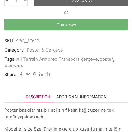
ADD TO CART
AT
AT
OR
-
Starwars
quantity
BUY NOW
SKU:
KPC__10613
Category:
Poster & Çerçeve
Tags:
All Terrain Armored Transport
,
çerçeve
,
poster
,
starwars
Share:
DESCRIPTION
ADDITIONAL INFORMATION
Poster baskılarınız birinci sınıf kalın kağıt üzerine tek
taraflı yapılmaktadır.
Modeller size özel üretilmekte olup kusurlu mal niteliğini