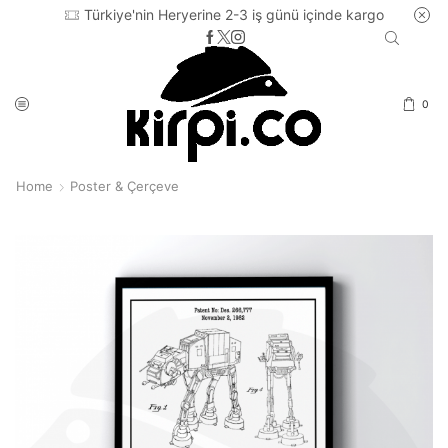
Türkiye'nin Heryerine 2-3 iş günü içinde kargo
0
Home
Poster & Çerçeve