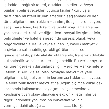
iştirakleri, bağlı şirketleri, ortakları, halefleri ve/veya
bunların belirleyecekleri üçüncü kişiler / kuruluşlar
tarafından muhtelif ürün/hizmetlerin sağlanması ve her
türlü bilgilendirme, reklam – tanıtım, iletişim, promosyon,
satış, pazarlama, kredi kartı ve üyelik uygulamaları amaçlı
yapılacak elektronik ve diğer ticari-sosyal iletişimler için,
belirtilenler ve halefleri nezdinde süresiz olarak veya
öngörecekleri süre ile kayda alınabilir, basılı / manyetik
arşivlerde saklanabilir, gerekli görülen hallerde
güncellenebilir, paylaşılabilir, aktarılabilir, transfer edilebilir,
kullanılabilir ve sair suretlerle işlenebilir. Bu veriler ayrıca
kanunen gereken durumlarda ilgili Merci ve Mahkemelere
iletilebilir. Alıcı kişisel olan-olmayan mevcut ve yeni
bilgilerinin, kişisel verilerin korunması hakkında mevzuat
ile elektronik ticaret mevzuatına uygun biçimde yukarıdaki
kapsamda kullanımına, paylaşımına, işlenmesine ve
kendisine ticari olan- olmayan elektronik iletişimler ve
diğer iletişimler yapılmasına muvafakat ve izin
vermiştir.dahil olduğu ………………………… Ltd. Şti.