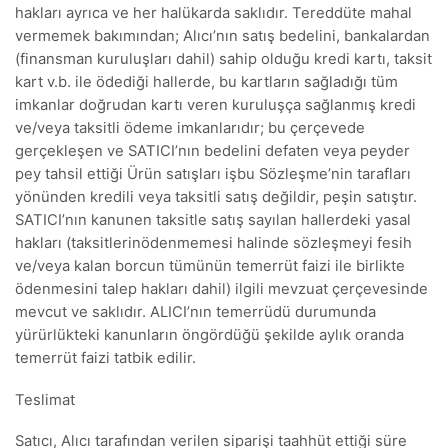
hakları ayrıca ve her halükarda saklıdır. Tereddüte mahal
vermemek bakımından; Alıcı’nın satış bedelini, bankalardan
(finansman kuruluşları dahil) sahip olduğu kredi kartı, taksit
kart v.b. ile ödediği hallerde, bu kartların sağladığı tüm
imkanlar doğrudan kartı veren kuruluşça sağlanmış kredi
ve/veya taksitli ödeme imkanlarıdır; bu çerçevede
gerçekleşen ve SATICI’nın bedelini defaten veya peyder
pey tahsil ettiği Ürün satışları işbu Sözleşme’nin tarafları
yönünden kredili veya taksitli satış değildir, peşin satıştır.
SATICI’nın kanunen taksitle satış sayılan hallerdeki yasal
hakları (taksitlerinödenmemesi halinde sözleşmeyi fesih
ve/veya kalan borcun tümünün temerrüt faizi ile birlikte
ödenmesini talep hakları dahil) ilgili mevzuat çerçevesinde
mevcut ve saklıdır. ALICI’nın temerrüdü durumunda
yürürlükteki kanunların öngördüğü şekilde aylık oranda
temerrüt faizi tatbik edilir.
Teslimat
Satıcı, Alıcı tarafından verilen siparişi taahhüt ettiği süre