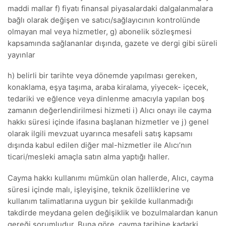
maddi mallar f) fiyatı finansal piyasalardaki dalgalanmalara
bağlı olarak değişen ve satıcı/sağlayıcının kontrolünde
olmayan mal veya hizmetler, g) abonelik sözleşmesi
kapsamında sağlananlar dışında, gazete ve dergi gibi süreli
yayınlar
h) belirli bir tarihte veya dönemde yapılması gereken,
konaklama, eşya taşıma, araba kiralama, yiyecek- içecek,
tedariki ve eğlence veya dinlenme amacıyla yapılan boş
zamanın değerlendirilmesi hizmeti i) Alıcı onayı ile cayma
hakkı süresi içinde ifasına başlanan hizmetler ve j) genel
olarak ilgili mevzuat uyarınca mesafeli satış kapsamı
dışında kabul edilen diğer mal-hizmetler ile Alıcı’nın
ticari/mesleki amaçla satın alma yaptığı haller.
Cayma hakkı kullanımı mümkün olan hallerde, Alıcı, cayma
süresi içinde malı, işleyişine, teknik özelliklerine ve
kullanım talimatlarına uygun bir şekilde kullanmadığı
takdirde meydana gelen değişiklik ve bozulmalardan kanun
gereği sorumludur. Buna göre, cayma tarihine kadarki