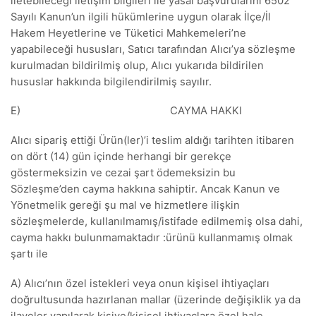
iletebileceği iletişim bilgileri ile yasal başvurularını 6502
Sayılı Kanun’un ilgili hükümlerine uygun olarak İlçe/İl
Hakem Heyetlerine ve Tüketici Mahkemeleri’ne
yapabileceği hususları, Satıcı tarafından Alıcı’ya sözleşme
kurulmadan bildirilmiş olup, Alıcı yukarıda bildirilen
hususlar hakkında bilgilendirilmiş sayılır.
E) CAYMA HAKKI
Alıcı sipariş ettiği Ürün(ler)’i teslim aldığı tarihten itibaren
on dört (14) gün içinde herhangi bir gerekçe
göstermeksizin ve cezai şart ödemeksizin bu
Sözleşme’den cayma hakkına sahiptir. Ancak Kanun ve
Yönetmelik gereği şu mal ve hizmetlere ilişkin
sözleşmelerde, kullanılmamış/istifade edilmemiş olsa dahi,
cayma hakkı bulunmamaktadır :ürünü kullanmamış olmak
şartı ile
A) Alıcı’nın özel istekleri veya onun kişisel ihtiyaçları
doğrultusunda hazırlanan mallar (üzerinde değişiklik ya da
ilaveler yapılarak kişiye/kişisel ihtiyaçlara özel hale