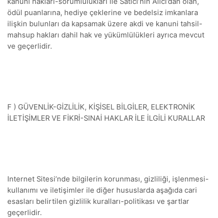
kanuni hakları-sorumlulukları ile Satıcı’nın Alıcı’dan olan,
ödül puanlarına, hediye çeklerine ve bedelsiz imkanlara
ilişkin bulunları da kapsamak üzere akdi ve kanuni tahsil-
mahsup hakları dahil hak ve yükümlülükleri ayrıca mevcut
ve geçerlidir.
F ) GÜVENLİK-GİZLİLİK, KİŞİSEL BİLGİLER, ELEKTRONİK
İLETİŞİMLER VE FİKRİ-SINAİ HAKLAR İLE İLGİLİ KURALLAR
Internet Sitesi’nde bilgilerin korunması, gizliliği, işlenmesi-
kullanımı ve iletişimler ile diğer hususlarda aşağıda cari
esasları belirtilen gizlilik kuralları-politikası ve şartlar
geçerlidir.