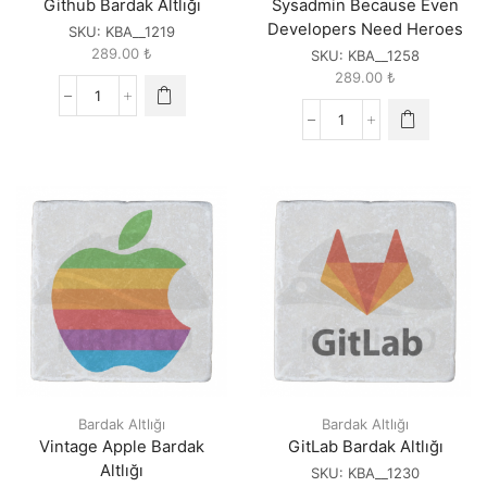
Github Bardak Altlığı
Sysadmin Because Even
Developers Need Heroes
SKU:
KBA__1219
289.00
₺
SKU:
KBA__1258
289.00
₺
Github
Bardak
Sysadmin
Altlığı
Because
quantity
Even
Developers
Need
Heroes
quantity
Bardak Altlığı
Bardak Altlığı
Vintage Apple Bardak
GitLab Bardak Altlığı
Altlığı
SKU:
KBA__1230