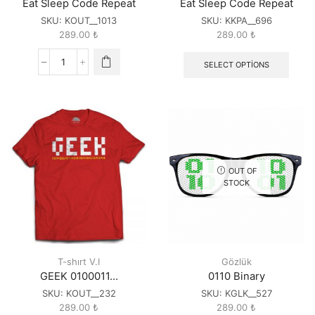
Eat Sleep Code Repeat
Eat Sleep Code Repeat
SKU:
KOUT__1013
SKU:
KKPA__696
289.00
₺
289.00
₺
SELECT OPTIONS
Eat
Sleep
Code
Repeat
quantity
OUT OF
STOCK
T-shırt V.I
Gözlük
GEEK 0100011…
0110 Binary
SKU:
KOUT__232
SKU:
KGLK__527
289.00
₺
289.00
₺