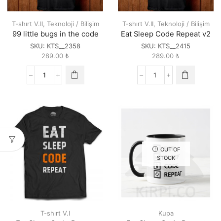
T-shırt V.II
,
Teknoloji / Bilişim
T-shırt V.II
,
Teknoloji / Bilişim
99 little bugs in the code
Eat Sleep Code Repeat v2
SKU:
KTS__2358
SKU:
KTS__2415
289.00
₺
289.00
₺
99
Eat
little
Sleep
bugs
Code
in
Repeat
the
v2
code
quantity
quantity
OUT OF
STOCK
T-shırt V.I
Kupa