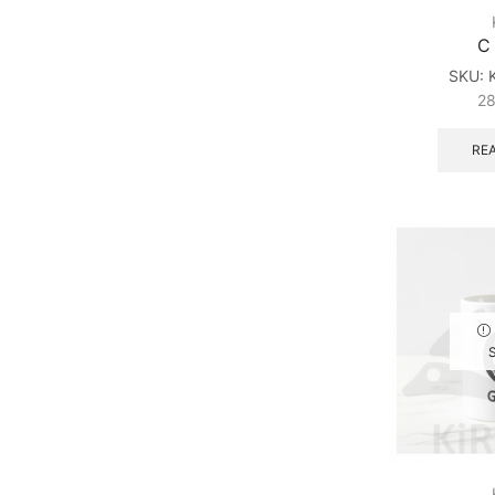
C
SKU:
2
RE