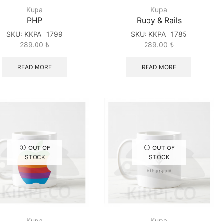
Kupa
Kupa
PHP
Ruby & Rails
SKU:
KKPA__1799
SKU:
KKPA__1785
289.00
₺
289.00
₺
READ MORE
READ MORE
OUT OF
OUT OF
STOCK
STOCK
Kupa
Kupa