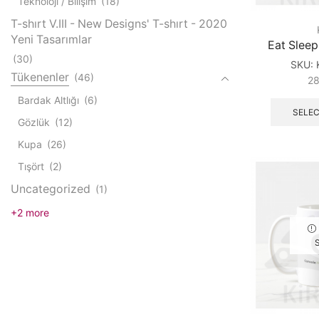
Teknoloji / Bilişim
(18)
T-shırt V.III - New Designs' T-shırt - 2020
Yeni Tasarımlar
Eat Slee
(30)
SKU:
Tükenenler
(46)
2
Bardak Altlığı
(6)
SELEC
Gözlük
(12)
Kupa
(26)
Tışört
(2)
Uncategorized
(1)
+2 more