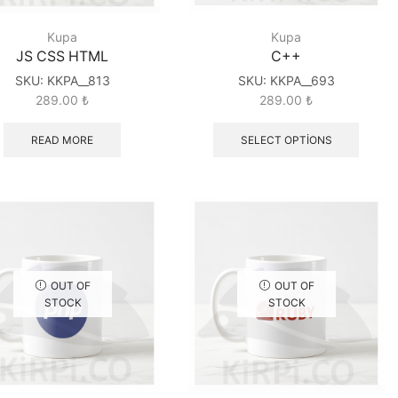
Kupa
Kupa
JS CSS HTML
C++
SKU:
KKPA__813
SKU:
KKPA__693
289.00
₺
289.00
₺
READ MORE
SELECT OPTIONS
OUT OF
OUT OF
STOCK
STOCK