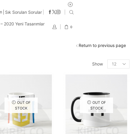
im
Sık Sorulan Sorular
t – 2020 Yeni Tasarımlar
0
Return to previous page
Products
Show
per
page
OUT OF
OUT OF
STOCK
STOCK