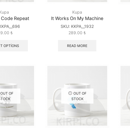
Kupa
Kupa
p Code Repeat
It Works On My Machine
KKPA__696
SKU:
KKPA__1932
89.00
₺
289.00
₺
T OPTIONS
READ MORE
OUT OF
OUT OF
STOCK
STOCK