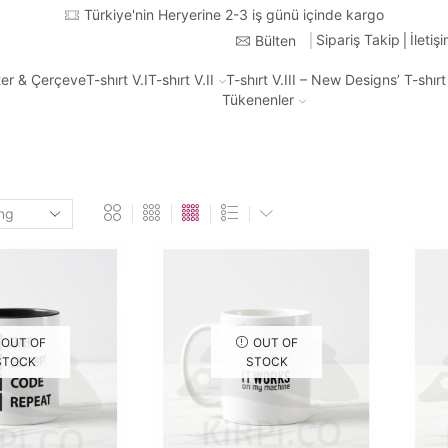
Türkiye'nin Heryerine 2-3 iş günü içinde kargo
Sipariş Takip
İletiş
Bülten
ter & Çerçeve
T-shırt V.I
T-shırt V.II
T-shırt V.III – New Designs’ T-shır
Tükenenler
OUT OF
OUT OF
STOCK
STOCK