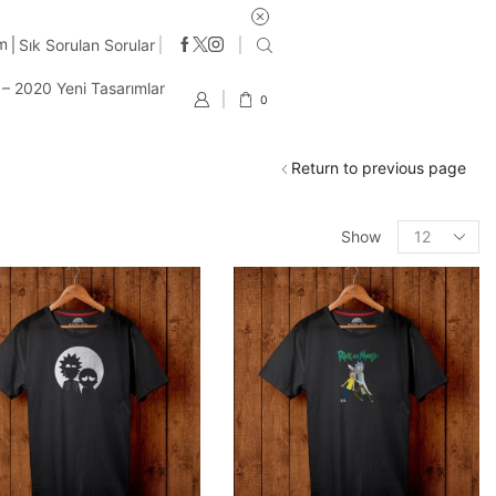
im
Sık Sorulan Sorular
t – 2020 Yeni Tasarımlar
0
Return to previous page
Products
Show
per
page