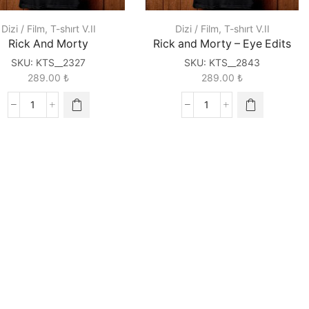
Dizi / Film
,
T-shırt V.II
Dizi / Film
,
T-shırt V.II
Rick And Morty
Rick and Morty – Eye Edits
SKU:
KTS__2327
SKU:
KTS__2843
289.00
₺
289.00
₺
Rick
Rick
And
and
Morty
Morty
quantity
-
Eye
Edits
quantity