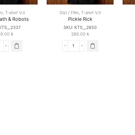
lm
,
T-shırt V.II
Dizi / Film
,
T-shırt V.II
ath & Robots
Pickle Rick
KTS__2337
SKU:
KTS__2850
89.00
₺
289.00
₺
ove,
Pickle
eath
Rick
quantity
obots
uantity