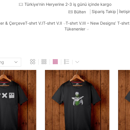
Türkiye'nin Heryerine 2-3 iş günü içinde kargo
Sipariş Takip
İletiş
Bülten
ter & Çerçeve
T-shırt V.I
T-shırt V.II
T-shırt V.III – New Designs’ T-shır
Tükenenler