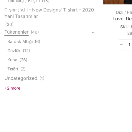
Teknoloji / Bilişim
(18)
T-shırt V.III - New Designs' T-shırt - 2020
Dizi / Fi
Yeni Tasarımlar
Love, De
(30)
SKU:
Tükenenler
(46)
2
Bardak Altlığı
(6)
L
Gözlük
(12)
D
&
Kupa
(26)
R
Tışört
(2)
q
Uncategorized
(1)
+2 more