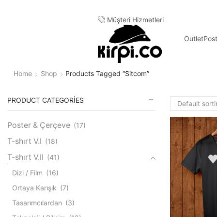
Müşteri Hizmetleri
Outlet
Pos
Home
Shop
Products Tagged “sitcom”
PRODUCT CATEGORIES
Poster & Çerçeve
(17)
T-shırt V.I
(18)
T-shırt V.II
(41)
Dizi / Film
(16)
Ortaya Karışık
(7)
Tasarımcılardan
(3)