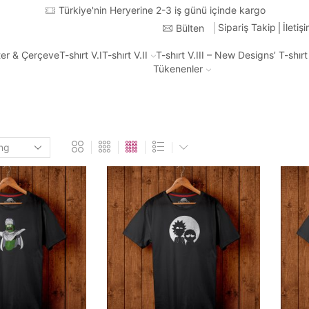
Türkiye'nin Heryerine 2-3 iş günü içinde kargo
Sipariş Takip
İletiş
Bülten
ter & Çerçeve
T-shırt V.I
T-shırt V.II
T-shırt V.III – New Designs’ T-shır
Tükenenler