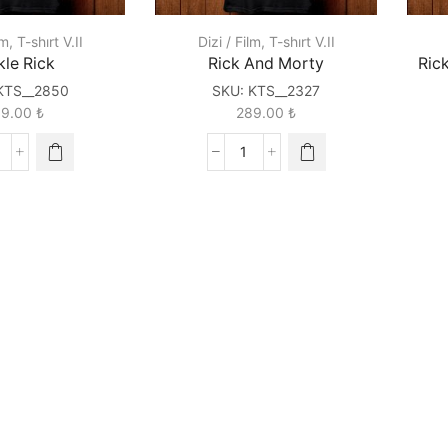
lm
,
T-shırt V.II
Dizi / Film
,
T-shırt V.II
kle Rick
Rick And Morty
Ric
KTS__2850
SKU:
KTS__2327
89.00
₺
289.00
₺
ickle
Rick
ick
And
uantity
Morty
quantity