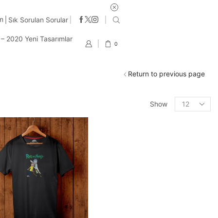
im
Sık Sorulan Sorular
t – 2020 Yeni Tasarımlar
0
Return to previous page
Products
Show
per
page