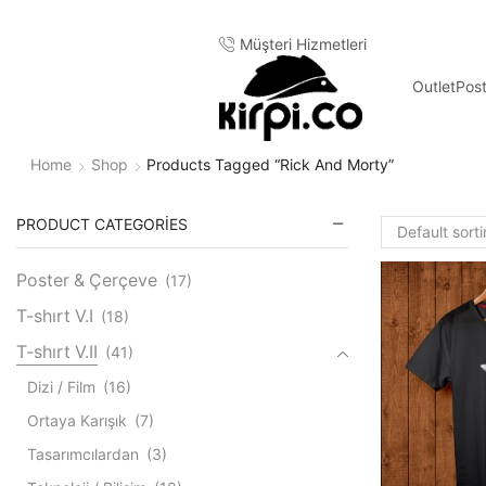
Müşteri Hizmetleri
Outlet
Pos
Home
Shop
Products Tagged “rick And Morty”
PRODUCT CATEGORIES
Poster & Çerçeve
(17)
T-shırt V.I
(18)
T-shırt V.II
(41)
Dizi / Film
(16)
Ortaya Karışık
(7)
Tasarımcılardan
(3)