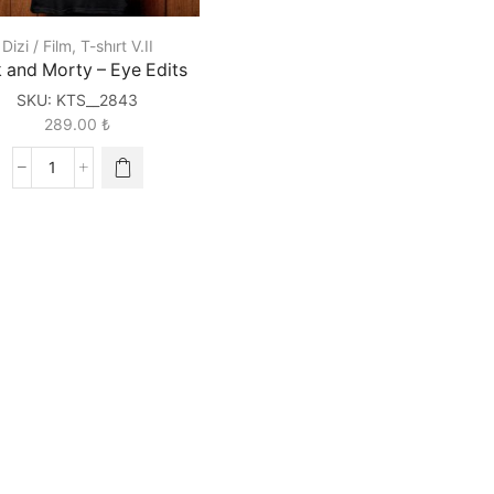
Dizi / Film
,
T-shırt V.II
k and Morty – Eye Edits
SKU:
KTS__2843
289.00
₺
Rick
and
Morty
-
Eye
Edits
quantity