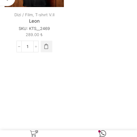
Dizi / Film
,
T-shırt V.II
Leon
SKU:
KTS__2469
289.00
₺
Leon
quantity
0