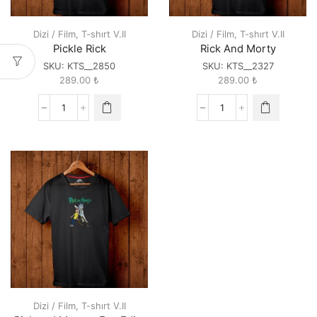
Dizi / Film
,
T-shırt V.II
Dizi / Film
,
T-shırt V.II
Pickle Rick
Rick And Morty
SKU:
KTS__2850
SKU:
KTS__2327
289.00
₺
289.00
₺
Pickle
Rick
Rick
And
quantity
Morty
quantity
Dizi / Film
,
T-shırt V.II