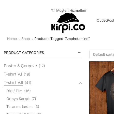
Müşteri Hizmetleri
Outlet
Pos
Home
Shop
Products Tagged “amphetamine”
PRODUCT CATEGORIES
Poster & Çerçeve
(17)
T-shırt V.I
(18)
T-shırt V.II
(41)
Dizi / Film
(16)
Ortaya Karışık
(7)
Tasarımcılardan
(3)