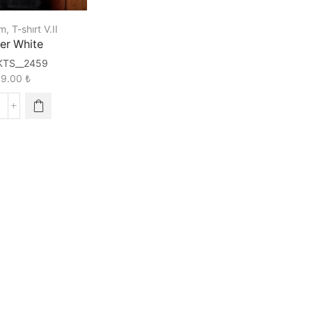
lm
,
T-shırt V.II
er White
KTS__2459
89.00
₺
alter
hite
uantity