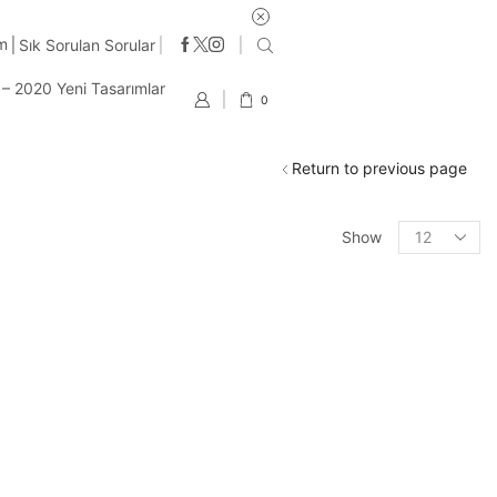
im
Sık Sorulan Sorular
t – 2020 Yeni Tasarımlar
0
Return to previous page
Products
Show
per
page