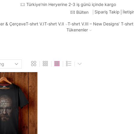
Türkiye'nin Heryerine 2-3 iş günü içinde kargo
Sipariş Takip
İletiş
Bülten
ter & Çerçeve
T-shırt V.I
T-shırt V.II
T-shırt V.III – New Designs’ T-shır
Tükenenler