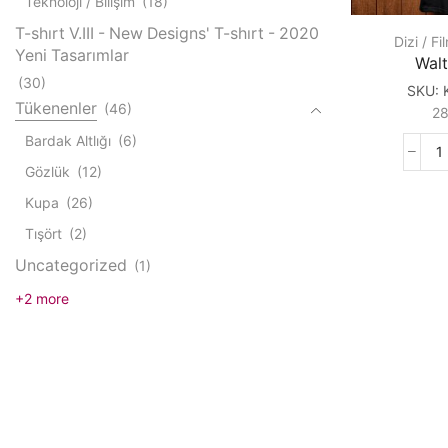
Teknoloji / Bilişim
(18)
T-shırt V.III - New Designs' T-shırt - 2020
Dizi / Fi
Yeni Tasarımlar
Walt
(30)
SKU:
Tükenenler
(46)
2
Bardak Altlığı
(6)
W
Gözlük
(12)
W
q
Kupa
(26)
Tışört
(2)
Uncategorized
(1)
+2 more