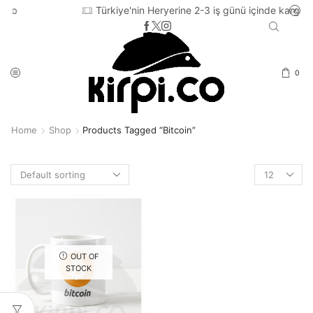
Türkiye'nin Heryerine 2-3 iş günü içinde kargo
0
Home
Shop
Products Tagged “bitcoin”
Products
per
page
OUT OF
STOCK