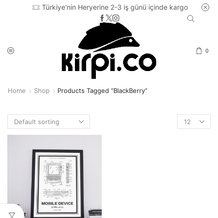
Türkiye'nin Heryerine 2-3 iş günü içinde kargo
0
Home
Shop
Products Tagged “BlackBerry”
Products
per
page