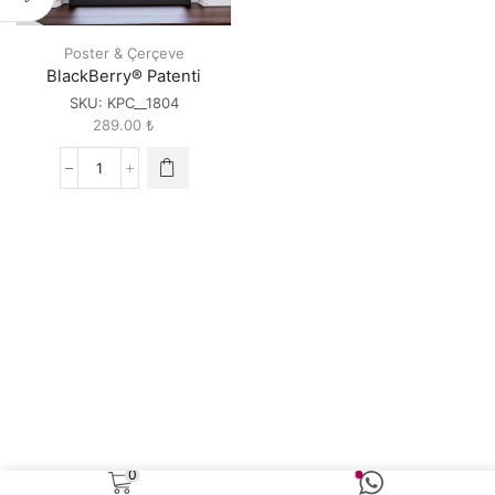
Poster & Çerçeve
BlackBerry® Patenti
SKU:
KPC__1804
289.00
₺
BlackBerry®
Patenti
quantity
0