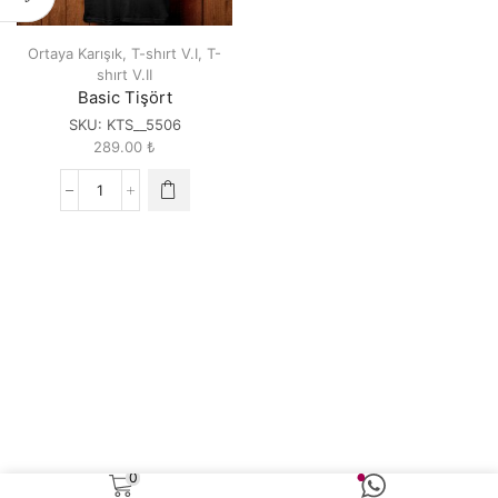
Ortaya Karışık
,
T-shırt V.I
,
T-
shırt V.II
Basic Tişört
SKU:
KTS__5506
289.00
₺
Basic
Tişört
quantity
0