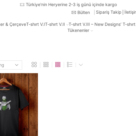
Türkiye'nin Heryerine 2-3 iş günü içinde kargo
Sipariş Takip
İletiş
Bülten
ter & Çerçeve
T-shırt V.I
T-shırt V.II
T-shırt V.III – New Designs’ T-shır
Tükenenler