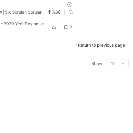
im
Sık Sorulan Sorular
t – 2020 Yeni Tasarımlar
0
Return to previous page
Products
Show
per
page