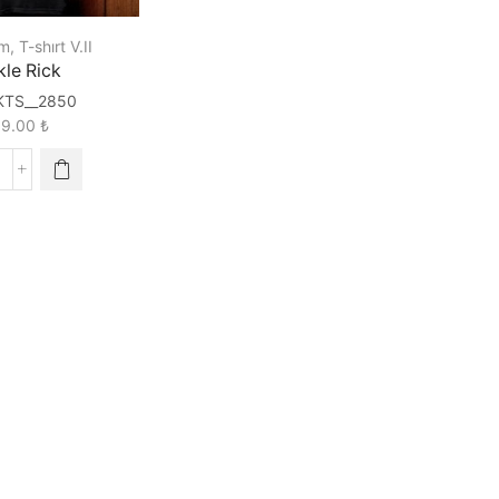
lm
,
T-shırt V.II
kle Rick
KTS__2850
89.00
₺
ickle
ick
uantity