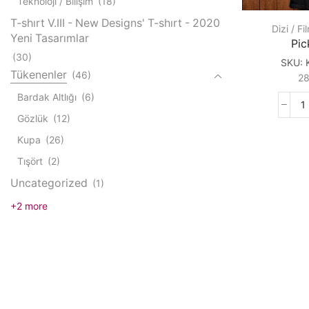
Teknoloji / Bilişim
(18)
T-shırt V.III - New Designs' T-shırt - 2020
Dizi / Fi
Yeni Tasarımlar
Pic
(30)
SKU:
Tükenenler
(46)
2
Bardak Altlığı
(6)
P
Gözlük
(12)
R
q
Kupa
(26)
Tışört
(2)
Uncategorized
(1)
+2 more