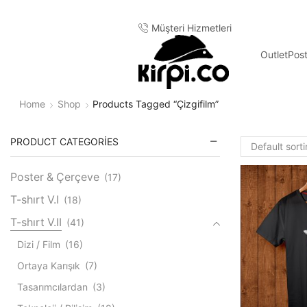
Müşteri Hizmetleri
Outlet
Pos
Home
Shop
Products Tagged “çizgifilm”
PRODUCT CATEGORIES
Poster & Çerçeve
(17)
T-shırt V.I
(18)
T-shırt V.II
(41)
Dizi / Film
(16)
Ortaya Karışık
(7)
Tasarımcılardan
(3)