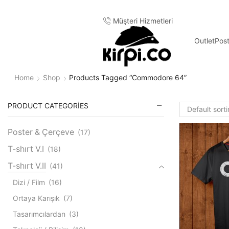
Müşteri Hizmetleri
Outlet
Pos
Home
Shop
Products Tagged “commodore 64”
PRODUCT CATEGORIES
Poster & Çerçeve
(17)
T-shırt V.I
(18)
T-shırt V.II
(41)
Dizi / Film
(16)
Ortaya Karışık
(7)
Tasarımcılardan
(3)