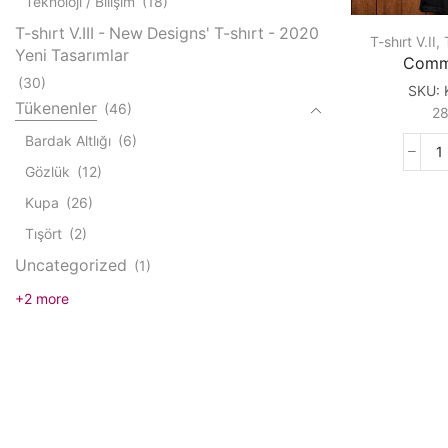
Teknoloji / Bilişim
(18)
T-shırt V.III - New Designs' T-shırt - 2020
T-shırt V.II
,
Yeni Tasarımlar
Comm
(30)
SKU:
Tükenenler
(46)
2
Bardak Altlığı
(6)
C
Gözlük
(12)
6
q
Kupa
(26)
Tışört
(2)
Uncategorized
(1)
+2 more