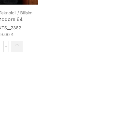
Teknoloji / Bilişim
odore 64
KTS__2382
89.00
₺
ommodore
4
uantity