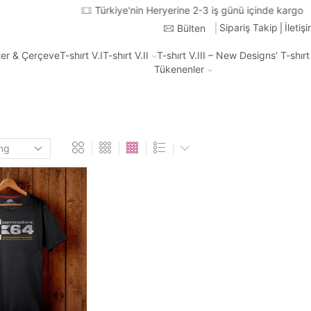
Türkiye'nin Heryerine 2-3 iş günü içinde kargo
Sipariş Takip
İletiş
Bülten
ter & Çerçeve
T-shırt V.I
T-shırt V.II
T-shırt V.III – New Designs’ T-shır
Tükenenler