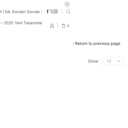
im
Sık Sorulan Sorular
t – 2020 Yeni Tasarımlar
0
Return to previous page
Products
Show
per
page