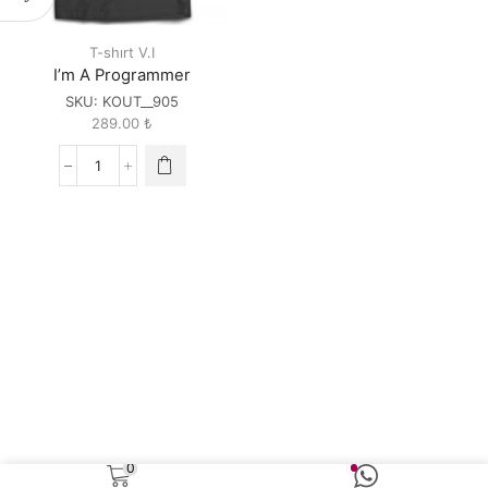
T-shırt V.I
I’m A Programmer
SKU:
KOUT__905
289.00
₺
I'm
A
Programmer
quantity
0