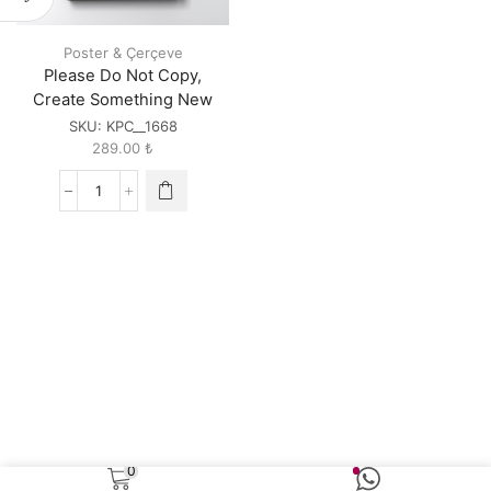
Poster & Çerçeve
Please Do Not Copy,
Create Something New
SKU:
KPC__1668
289.00
₺
Please
Do
Not
Copy,
Create
Something
New
quantity
0