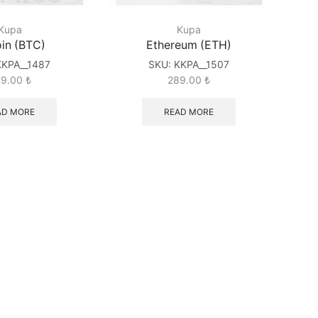
Kupa
Kupa
oin (BTC)
Ethereum (ETH)
KKPA__1487
SKU:
KKPA__1507
89.00
₺
289.00
₺
AD MORE
READ MORE