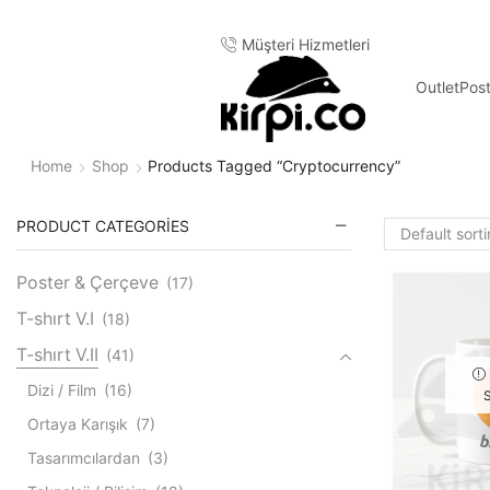
Müşteri Hizmetleri
Outlet
Pos
Home
Shop
Products Tagged “cryptocurrency”
PRODUCT CATEGORIES
Poster & Çerçeve
(17)
T-shırt V.I
(18)
T-shırt V.II
(41)
Dizi / Film
(16)
Ortaya Karışık
(7)
Tasarımcılardan
(3)