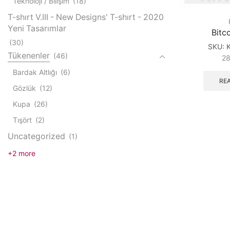
Teknoloji / Bilişim
(18)
T-shırt V.III - New Designs' T-shırt - 2020
Yeni Tasarımlar
Bitc
(30)
SKU:
Tükenenler
(46)
2
Bardak Altlığı
(6)
RE
Gözlük
(12)
Kupa
(26)
Tışört
(2)
Uncategorized
(1)
+2 more