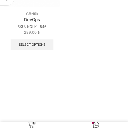
Gözlük
DevOps
SKU:
KGLK__546
289.00
₺
SELECT OPTIONS
0