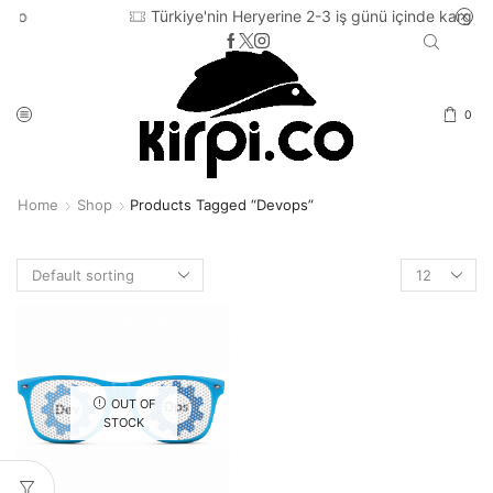
Türkiye'nin Heryerine 2-3 iş günü içinde kargo
0
Home
Shop
Products Tagged “devops”
Products
per
page
OUT OF
STOCK