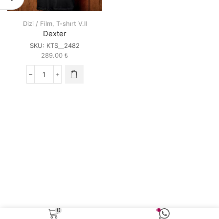
Dizi / Film
,
T-shırt V.II
Dexter
SKU:
KTS__2482
289.00
₺
Dexter
quantity
0