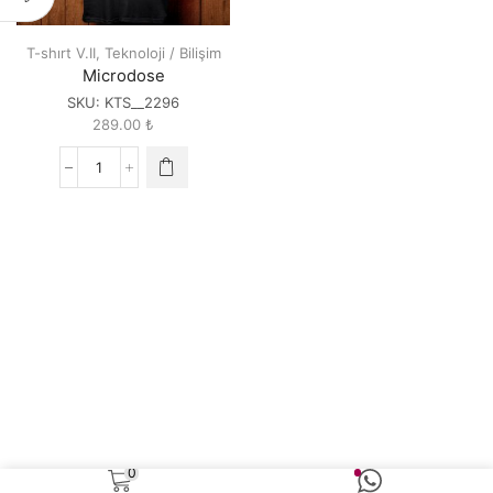
T-shırt V.II
,
Teknoloji / Bilişim
Microdose
SKU:
KTS__2296
289.00
₺
Microdose
quantity
0