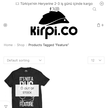
Türkiye'nin Heryerine 2-3 iş günü içinde kargo
0
Home
Shop
Products Tagged “feature”
Products
per
page
OUT OF
STOCK