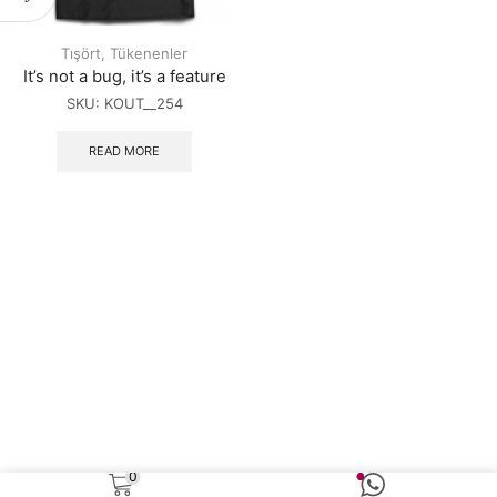
Tışört
,
Tükenenler
It’s not a bug, it’s a feature
SKU:
KOUT__254
READ MORE
0