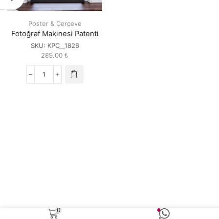
Poster & Çerçeve
Fotoğraf Makinesi Patenti
SKU:
KPC__1826
289.00
₺
Fotoğraf
Makinesi
Patenti
quantity
0