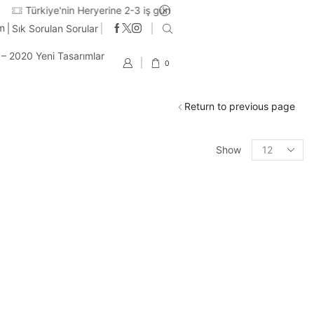
im
Sık Sorulan Sorular
t – 2020 Yeni Tasarımlar
0
Return to previous page
Products
Show
per
page