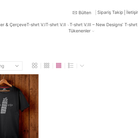
Türkiye'nin Heryerine 2-3 iş günü içinde kargo
Sipariş Takip
İletiş
Bülten
ter & Çerçeve
T-shırt V.I
T-shırt V.II
T-shırt V.III – New Designs’ T-shır
Tükenenler