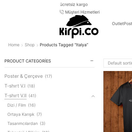
Müşteri Hizmetleri
Outlet
Pos
Home
Shop
Products Tagged “italya”
PRODUCT CATEGORIES
Poster & Çerçeve
(17)
T-shırt V.I
(18)
T-shırt V.II
(41)
Dizi / Film
(16)
Ortaya Karışık
(7)
Tasarımcılardan
(3)