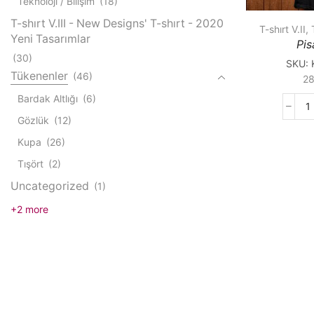
Teknoloji / Bilişim
(18)
T-shırt V.III - New Designs' T-shırt - 2020
T-shırt V.II
,
Yeni Tasarımlar
Pis
(30)
SKU:
Tükenenler
(46)
2
Bardak Altlığı
(6)
P
Gözlük
(12)
K
q
Kupa
(26)
Tışört
(2)
Uncategorized
(1)
+2 more