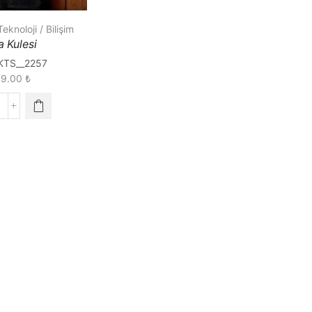
Teknoloji / Bilişim
a Kulesi
KTS__2257
89.00
₺
isa
ulesi
uantity