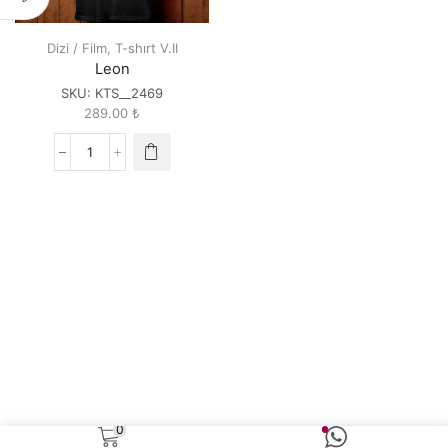
Dizi / Film
,
T-shırt V.II
Leon
SKU:
KTS__2469
289.00
₺
Leon
quantity
0