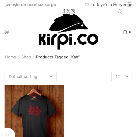
retsiz kargo
Türkiye'nin Heryerine 2-3 iş günü içinde
0
Home
Shop
Products Tagged “kan”
Products
per
page