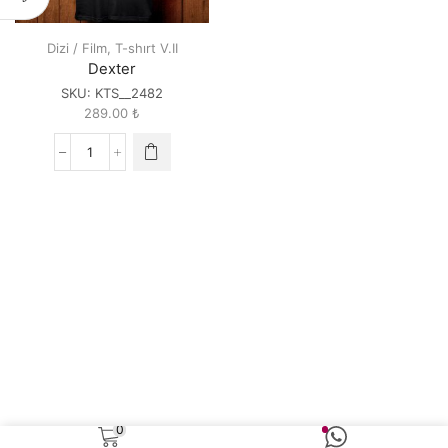
Dizi / Film
,
T-shırt V.II
Dexter
SKU:
KTS__2482
289.00
₺
Dexter
quantity
0