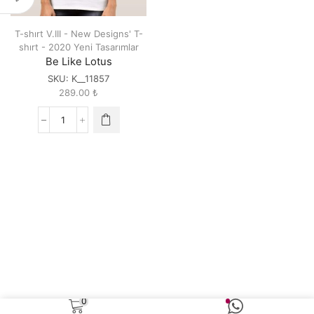
T-shırt V.III - New Designs' T-
shırt - 2020 Yeni Tasarımlar
Be Like Lotus
SKU:
K__11857
289.00
₺
Be
Like
Lotus
quantity
0