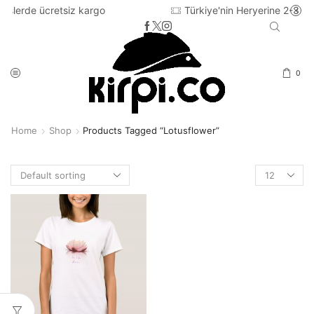
siz kargo
Türkiye'nin Heryerine 2-3 iş günü içinde ka
0
Home
Shop
Products Tagged “lotusflower”
Products
per
page