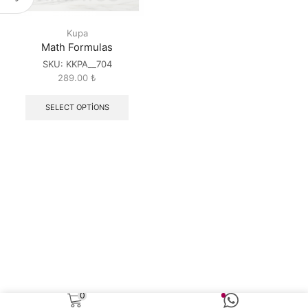
Kupa
Math Formulas
SKU:
KKPA__704
289.00
₺
SELECT OPTIONS
0