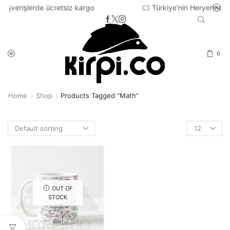
 ücretsiz kargo
Türkiye'nin Heryerine 2-3 iş günü iç
0
Home
Shop
Products Tagged “math”
Products
per
page
OUT OF
STOCK