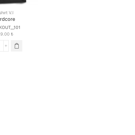
hırt V.I
rdcore
KOUT__101
89.00
₺
erdcore
uantity