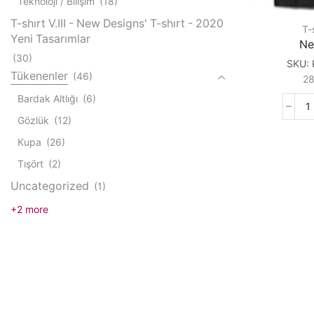
Teknoloji / Bilişim
(18)
T-shırt V.III - New Designs' T-shırt - 2020
T-s
Yeni Tasarımlar
Ne
(30)
SKU:
Tükenenler
(46)
2
Bardak Altlığı
(6)
N
Gözlük
(12)
q
Kupa
(26)
Tışört
(2)
Uncategorized
(1)
+2 more