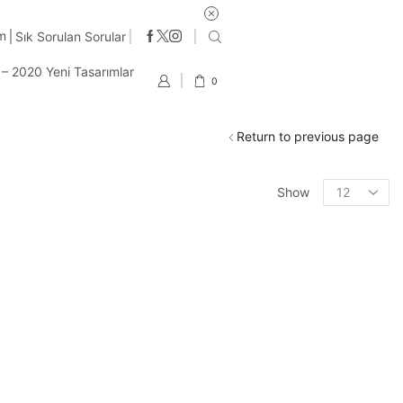
e 2-3 iş günü içinde kargo
im
Sık Sorulan Sorular
t – 2020 Yeni Tasarımlar
0
Return to previous page
Products
Show
per
page