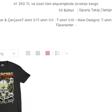
Türkiye'nin Heryerin
Sipariş Takip
İletiş
Bülten
ter & Çerçeve
T-shırt V.I
T-shırt V.II
T-shırt V.III – New Designs’ T-shır
Tükenenler