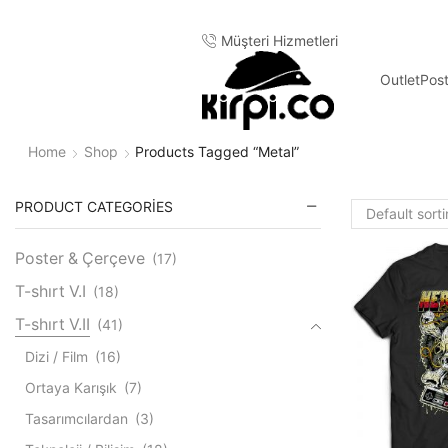
lerde ücretsiz kargo
Müşteri Hizmetleri
Outlet
Pos
Home
Shop
Products Tagged “metal”
PRODUCT CATEGORIES
Poster & Çerçeve
(17)
T-shırt V.I
(18)
T-shırt V.II
(41)
Dizi / Film
(16)
Ortaya Karışık
(7)
Tasarımcılardan
(3)