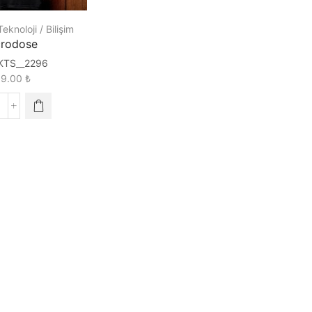
Teknoloji / Bilişim
crodose
KTS__2296
89.00
₺
icrodose
uantity