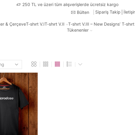
Türkiye'nin Heryerin
Sipariş Takip
İletiş
Bülten
ter & Çerçeve
T-shırt V.I
T-shırt V.II
T-shırt V.III – New Designs’ T-shır
Tükenenler