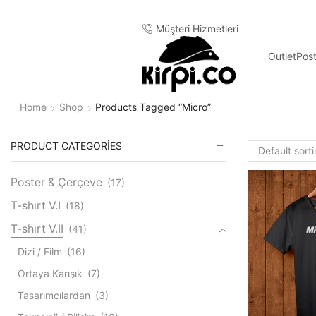
lerde ücretsiz kargo
Müşteri Hizmetleri
Outlet
Pos
Home
Shop
Products Tagged “micro”
PRODUCT CATEGORIES
Poster & Çerçeve
(17)
T-shırt V.I
(18)
T-shırt V.II
(41)
Dizi / Film
(16)
Ortaya Karışık
(7)
Tasarımcılardan
(3)