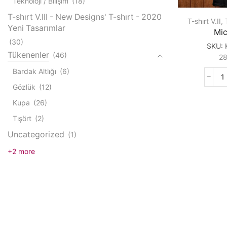
Teknoloji / Bilişim
(18)
T-shırt V.III - New Designs' T-shırt - 2020
T-shırt V.II
,
Yeni Tasarımlar
Mi
(30)
SKU:
Tükenenler
(46)
2
Bardak Altlığı
(6)
M
Gözlük
(12)
q
Kupa
(26)
Tışört
(2)
Uncategorized
(1)
+2 more