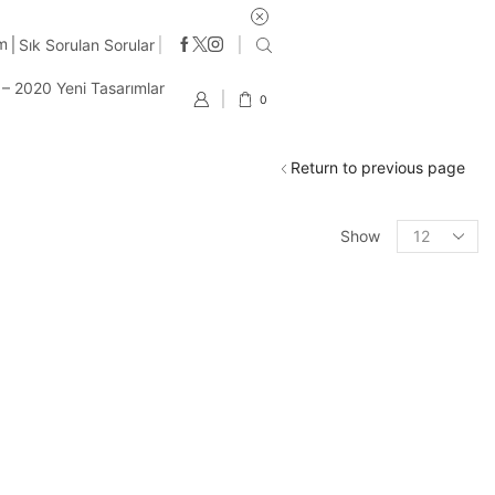
e 2-3 iş günü içinde kargo
im
Sık Sorulan Sorular
t – 2020 Yeni Tasarımlar
0
Return to previous page
Products
Show
per
page