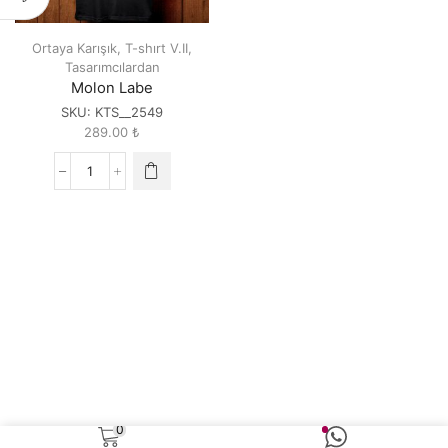
Ortaya Karışık
,
T-shırt V.II
,
Tasarımcılardan
Molon Labe
SKU:
KTS__2549
289.00
₺
Molon
Labe
quantity
0