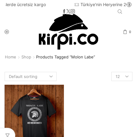
siz kargo
Türkiye'nin Heryerine 2-3 iş günü içinde ka
0
Home
Shop
Products Tagged “Molon Labe”
Products
per
page