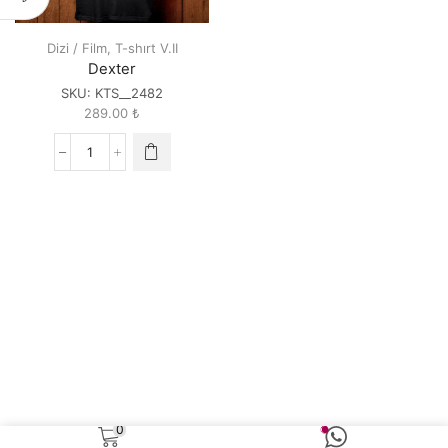
Dizi / Film
,
T-shırt V.II
Dexter
SKU:
KTS__2482
289.00
₺
Dexter
quantity
0