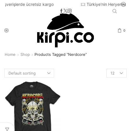
retsiz kargo
Türkiye'nin Heryerine 2-3 iş günü içinde
0
Home
Shop
Products Tagged “nerdcore”
Products
per
page