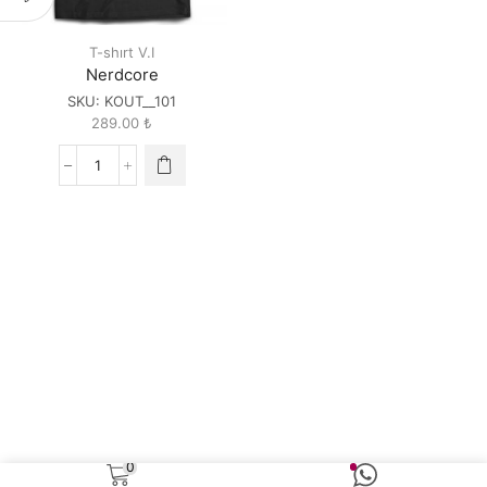
T-shırt V.I
Nerdcore
SKU:
KOUT__101
289.00
₺
Nerdcore
quantity
0