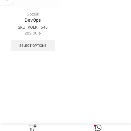
Gözlük
DevOps
SKU:
KGLK__546
289.00
₺
SELECT OPTIONS
0