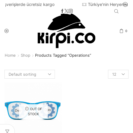
 ücretsiz kargo
Türkiye'nin Heryerine 2-3 iş günü iç
0
Home
Shop
Products Tagged “operations”
Products
per
page
OUT OF
STOCK