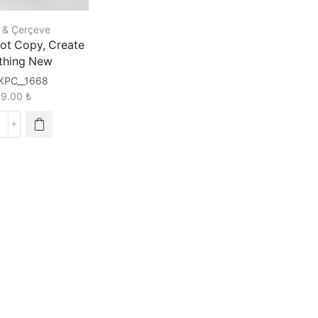
 & Çerçeve
ot Copy, Create
thing New
KPC__1668
89.00
₺
lease
o
ot
opy,
reate
omething
ew
uantity