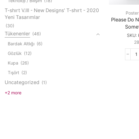
Teknoloji / Bilişim
(18)
T-shırt V.III - New Designs' T-shırt - 2020
Poster
Yeni Tasarımlar
Please Do N
(30)
Some
Tükenenler
(46)
SKU:
2
Bardak Altlığı
(6)
Gözlük
(12)
P
Kupa
(26)
D
N
Tışört
(2)
C
Uncategorized
(1)
C
S
+2 more
N
q