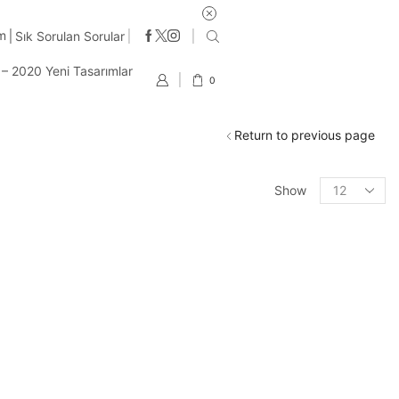
im
Sık Sorulan Sorular
t – 2020 Yeni Tasarımlar
0
Return to previous page
Products
Show
per
page