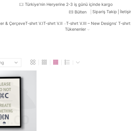
Türkiye'nin Heryerine 2-3 iş günü içinde kargo
Sipariş Takip
İletiş
Bülten
ter & Çerçeve
T-shırt V.I
T-shırt V.II
T-shırt V.III – New Designs’ T-shır
Tükenenler