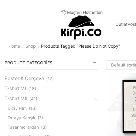
Müşteri Hizmetleri
Outlet
Pos
Home
Shop
Products Tagged “please Do Not Copy”
PRODUCT CATEGORIES
Poster & Çerçeve
(17)
T-shırt V.I
(18)
T-shırt V.II
(41)
Dizi / Film
(16)
Ortaya Karışık
(7)
Tasarımcılardan
(3)