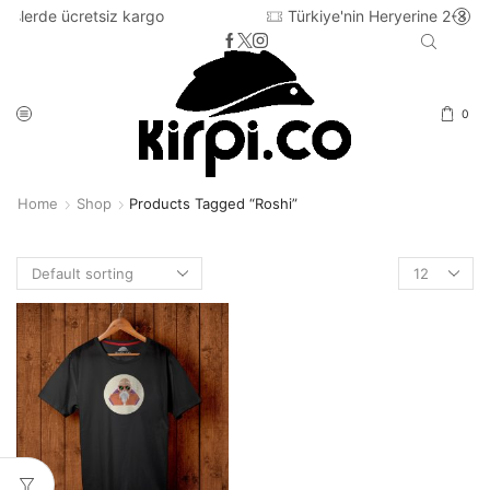
siz kargo
Türkiye'nin Heryerine 2-3 iş günü içinde ka
0
Home
Shop
Products Tagged “roshi”
Products
per
page