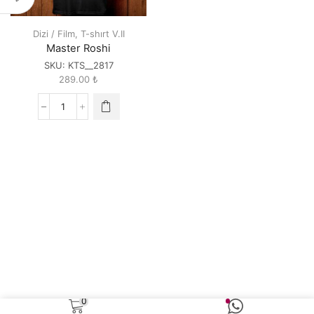
Dizi / Film
,
T-shırt V.II
Master Roshi
SKU:
KTS__2817
289.00
₺
Master
Roshi
quantity
0