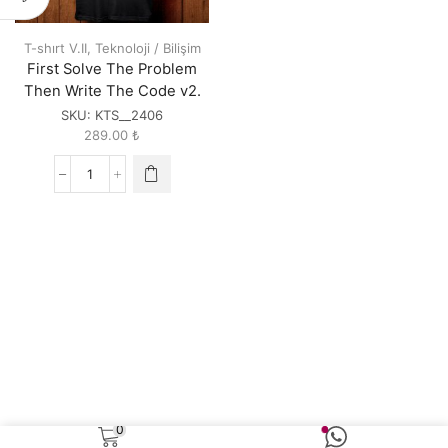
T-shırt V.II
,
Teknoloji / Bilişim
First Solve The Problem
Then Write The Code v2.
SKU:
KTS__2406
289.00
₺
First
Solve
The
Problem
Then
Write
The
Code
v2.
quantity
0