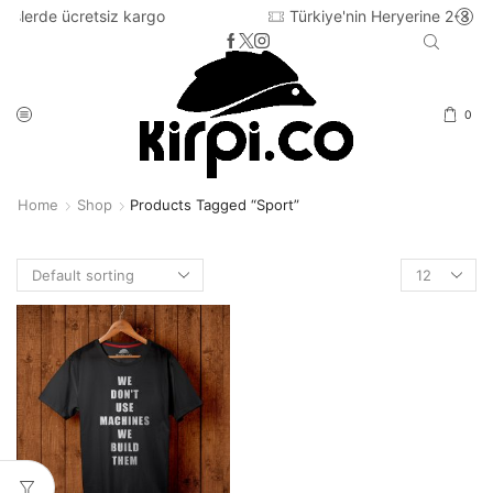
siz kargo
Türkiye'nin Heryerine 2-3 iş günü içinde ka
0
Home
Shop
Products Tagged “sport”
Products
per
page