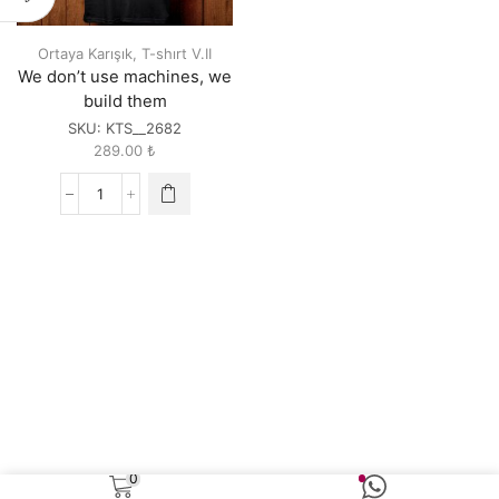
Ortaya Karışık
,
T-shırt V.II
We don’t use machines, we
build them
SKU:
KTS__2682
289.00
₺
We
don't
use
machines,
we
build
them
quantity
0